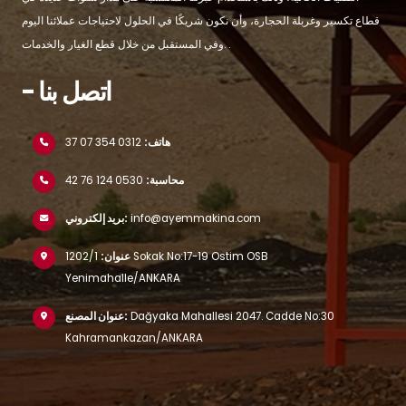
قطاع تكسير وغربلة الحجارة، وأن نكون شريكًا في الحلول لاحتياجات عملائنا اليوم
وفي المستقبل من خلال قطع الغيار والخدمات. .
- اتصل بنا
هاتف:
0312 354 07 37
محاسبة:
0530 124 76 42
info@ayemmakina.com
بريد إلكتروني:
عنوان:
1202/1 Sokak No:17-19 Ostim OSB
Yenimahalle/ANKARA
Dağyaka Mahallesi 2047. Cadde No:30
عنوان المصنع:
Kahramankazan/ANKARA