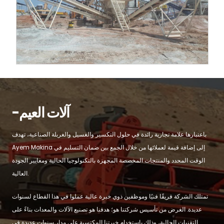
-آلات العيم
باعتبارها علامة تجارية رائدة في حلول التكسير والغسيل والغربلة الصناعية، تهدف
Ayem Makina إلى إضافة قيمة لعملائها من خلال الجمع بين ضمان التسليم في
الوقت المحدد والمنتجات المخصصة المجهزة بالتكنولوجيا الحالية ومعايير الجودة
العالية.
تمتلك الشركة فريقًا فنيًا وموظفين ذوي خبرة عالية عملوا في هذا القطاع لسنوات
عديدة. الغرض من تأسيس شركتنا هو؛ هدفنا هو تصنيع الآلات والمعدات بناءً على
التقنيات الحالية، وذلك باستخدام خبرتنا المكتسبة على مدار سنوات عديدة في