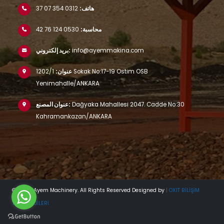
هاتف:
0312 354 07 37
محاسبة:
0530 124 76 42
info@ayemmakina.com
بريد إلكتروني:
عنوان:
1202/1 Sokak No:17-19 Ostim OSB
Yenimahalle/ANKARA
Dağyaka Mahallesi 2047. Cadde No:30
عنوان المصنع:
Kahramankazan/ANKARA
© 2023 Ayem Machinery. All Rights Reserved Designed by
|
OXIT BİLİŞİM
TEKNOLOJİLERİ