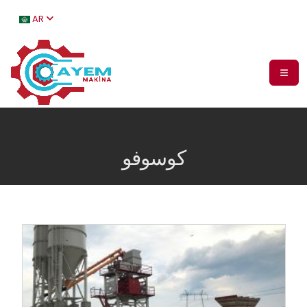
AR
كوسوفو