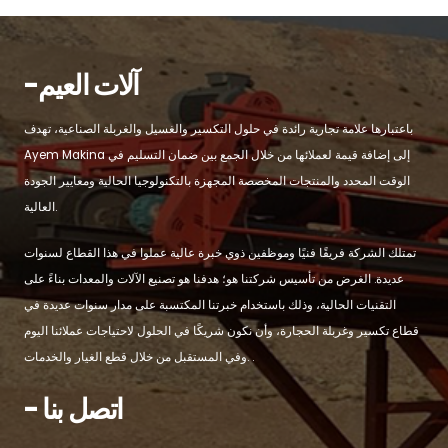
-آلات العيم
باعتبارها علامة تجارية رائدة في حلول التكسير والغسيل والغربلة الصناعية، تهدف
Ayem Makina إلى إضافة قيمة لعملائها من خلال الجمع بين ضمان التسليم في
الوقت المحدد والمنتجات المخصصة المجهزة بالتكنولوجيا الحالية ومعايير الجودة
العالية.
تمتلك الشركة فريقًا فنيًا وموظفين ذوي خبرة عالية عملوا في هذا القطاع لسنوات
عديدة. الغرض من تأسيس شركتنا هو؛ هدفنا هو تصنيع الآلات والمعدات بناءً على
التقنيات الحالية، وذلك باستخدام خبرتنا المكتسبة على مدار سنوات عديدة في
قطاع تكسير وغربلة الحجارة، وأن نكون شريكًا في الحلول لاحتياجات عملائنا اليوم
وفي المستقبل من خلال قطع الغيار والخدمات. .
- اتصل بنا