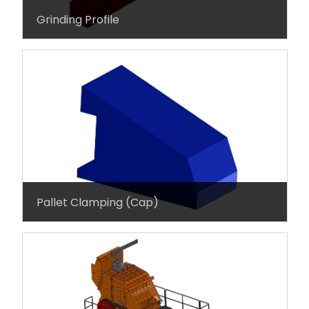
Grinding Profile
Pallet Clamping (Cap)