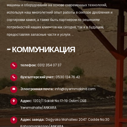
машины и оборудование на основе современных технологий,
используя наш многолетний опыт работы в секторе дробления и
сортировки камня, а также быть партнером по решениям
потребностей наших клиентов как сегодня, так и в будущем,
предоставляя запасные части и услуги. ...
- КОММУНИКАЦИЯ
телефон:
0312 354 07 37
бухгалтерский учет:
0530 124 76 42
Электронная почта:
info@ayemmakina.com
Адрес:
1202/1 Sokak No:17-19 Ostim OSB
Yenimahalle/ANKARA
Адрес завода:
Dağyaka Mahallesi 2047. Cadde No:30
Kahramankazan/ANKARA