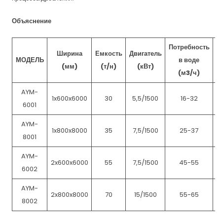
Объяснение
Потребность
Ширина
Емкость
Двигатель
МОДЕЛЬ
в воде
М
(мм)
(т/н)
(кВт)
(м3/ч)
AYM-
1x600x6000
30
5,5/1500
16-32
6001
AYM-
1x800x8000
35
7,5/1500
25-37
8001
AYM-
2x600x6000
55
7,5/1500
45-55
6002
AYM-
2x800x8000
70
15/1500
55-65
8002