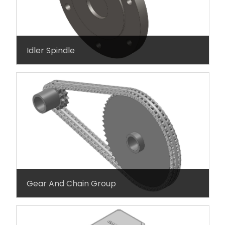
Idler Spindle
Gear And Chain Group