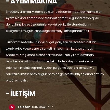
- AYEM MAKİNA
Endüstriyel kırma, yıkama ve eleme çözümlerinde lider marka olan
Ayem Makina, zamanında teslimat garantisi, güncel teknolojiyle
donatılmış kişiye özel ürünler ve yüksek kalite standartlarını
birleştirerek müşterilerine değer katmayı amaçlamaktadır.
Firmamız sektörde uzun yıllar çalışmış, son derece tecrübeli bir
teknik ekibe ve personele sahiptir. Şirketimizin kuruluş amacı;
Amacımız taş kırma eleme sektöründe uzun yıllara dayanan
tecrübemizi kullanarak güncel teknolojilere dayalı makine ve
ekipman imalatı yapmak, yedek parça ve servis hizmetleriyle
müşterilerimizin hem bugün hem de gelecekte ihtiyaçlarına çözüm
ortağı olmaktır...
- İLETİŞİM
Telefon:
0312 354 07 37