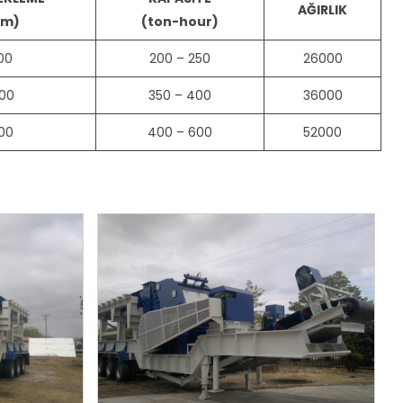
AĞIRLIK
m)
(ton-hour)
00
200 – 250
26000
00
350 – 400
36000
00
400 – 600
52000