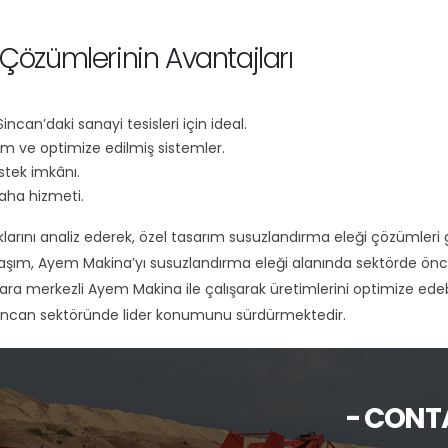
özümlerinin Avantajları
ncan’daki sanayi tesisleri için ideal.
ım ve optimize edilmiş sistemler.
stek imkânı.
aha hizmeti.
rını analiz ederek, özel tasarım susuzlandırma eleği çözümleri geli
klaşım, Ayem Makina’yı susuzlandırma eleği alanında sektörde önc
ara merkezli Ayem Makina ile çalışarak üretimlerini optimize edebi
 Sincan sektöründe lider konumunu sürdürmektedir.
- CONT