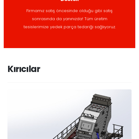
Firmamız satış öncesinde olduğu gibi satış
sonrasında da yanınızda! Tüm üretim
tesislerimize yedek parça tedariği sağlıyoruz.
Kırıcılar